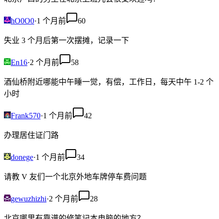
hO0O0
·
1 个月前
60
失业 3 个月后第一次摆摊，记录一下
En16
·
2 个月前
58
酒仙桥附近哪能中午睡一觉，有偿，工作日，每天中午 1-2 个
小时
Frank570
·
1 个月前
42
办理居住证门路
donege
·
1 个月前
34
请教 V 友们一个北京外地车牌停车费问题
gewuzhizhi
·
2 个月前
28
北京哪里有靠谱的修笔记本电脑的地方？