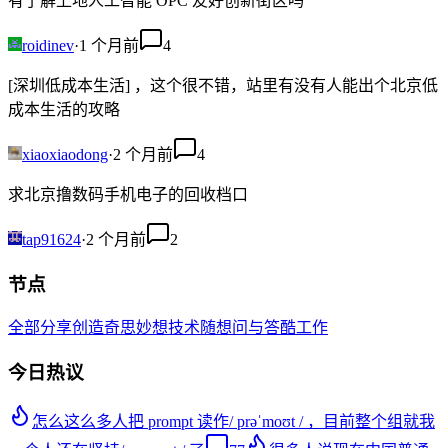
有了解上地人工智能 OPC 友好创新街区吗
roidinev
·
1 个月前
4
[深圳低成本生活] ，这个很不错，站里有没有人能出个北京低
成本生活的攻略
xiaoxiaodong
·
2 个月前
4
求北京撸数码手机电子的回收档口
tap91624
·
2 个月前
2
节点
全部
分享创造
奇思妙想
技术
随想
问与答
酷工作
今日热议
怎么这么多人把 prompt 读作/ prəˈmoʊt / ，目前整个组就我