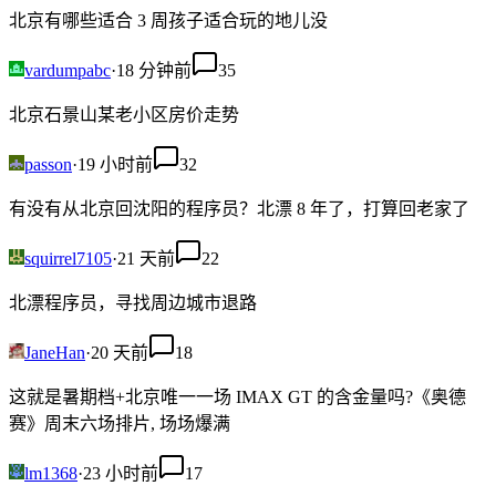
北京有哪些适合 3 周孩子适合玩的地儿没
vardumpabc
·
18 分钟前
35
北京石景山某老小区房价走势
passon
·
19 小时前
32
有没有从北京回沈阳的程序员？北漂 8 年了，打算回老家了
squirrel7105
·
21 天前
22
北漂程序员，寻找周边城市退路
JaneHan
·
20 天前
18
这就是暑期档+北京唯一一场 IMAX GT 的含金量吗?《奥德
赛》周末六场排片, 场场爆满
lm1368
·
23 小时前
17