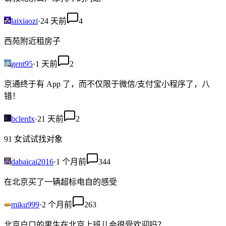
laixiaozi
·
24 天前
4
西苑附近租房子
gent95
·
1 天前
2
京通终于有 App 了，而不仅限于微信/支付宝小程序了，八
错！
bclerdx
·
21 天前
2
91 女试试找对象
dabaicai2016
·
1 个月前
344
在北京买了一辆超标电自的感受
miku999
·
2 个月前
263
北京户口的男生在北京上班儿会很受欢迎吗？