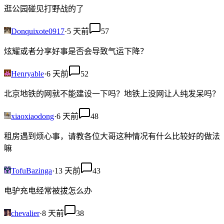
逛公园碰见打野战的了
Donquixote0917
·
5 天前
57
炫耀或者分享好事是否会导致气运下降？
Henryable
·
6 天前
52
北京地铁的网就不能建设一下吗？地铁上没网让人纯发呆吗？
xiaoxiaodong
·
6 天前
48
租房遇到烦心事，请教各位大哥这种情况有什么比较好的做法
嘛
TofuBazinga
·
13 天前
43
电驴充电经常被拔怎么办
chevalier
·
8 天前
38