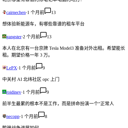
cairnechen
·
1 个月前
13
想体验新能源车，有哪些靠谱的租车平台
gangster
·
2 个月前
13
本人在北京有一台京牌 Tesla Model3 准备对外出租。希望能长
租。期望价格一年 3 万。
LePX
·
1 个月前
9
中关村 AI 北纬社区 opc 上门
roidinev
·
1 个月前
9
前半生最累的根本不是工作，而是拼命扮演一个“正常人
necopp
·
1 个月前
8
鸭骗战争进展如何