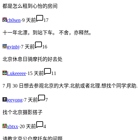
都是怎么租到心怡的房间
ch0sen
·
9 天前
17
十一年北漂，到站下车。 不舍，亦释然。
gyinbj
·
7 天前
16
北京休息日骑摩托的好去处
Lukeeeee
·
15 天前
11
7 月 30 日想去参观北京的大学.北航或者北理.想找个同学求助.
jeeyong
·
7 天前
7
找个北京摄影搭子
xbtxx
·
20 天前
4
请教北京公户摩托车的问题