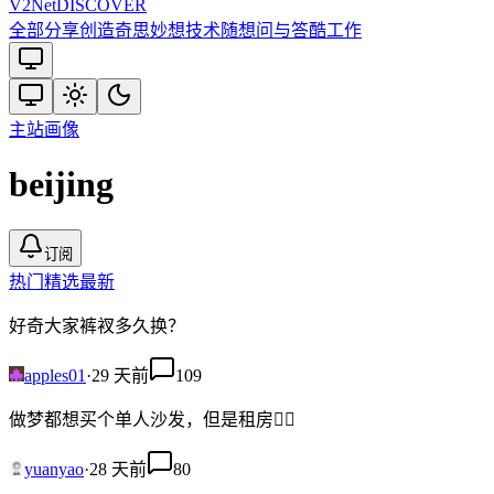
V2
Net
DISCOVER
全部
分享创造
奇思妙想
技术
随想
问与答
酷工作
主站
画像
beijing
订阅
热门
精选
最新
好奇大家裤衩多久换？
apples01
·
29 天前
109
做梦都想买个单人沙发，但是租房😮‍💨
yuanyao
·
28 天前
80