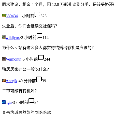
同求建议，相亲 4 个月，因 12.8 万彩礼谈到分手，是该妥协
889434
·
1 小时前
323
失业后，你们会继续交社保吗？
wildlynx
·
2 小时前
114
为什么 v 站有这么多人都觉得结婚出彩礼是应该的？
Vermonth
·
5 小时前
244
独居居家办公一般吃什么？
Acegik
·
40 分钟前
39
二审可能有转机吗？
ngu
·
3 小时前
84
某书约球居然能约到咯咯哒