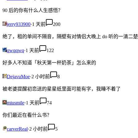
90 后的你有什么人生感悟？
jerry933900
·
1 天前
200
绝了，租的单间不隔音，隔壁有对情侣大晚上 do 听的一清二楚
qwqqwq
·
1 天前
122
好多人不知道「秋天第一杯奶茶」怎么来的
DejavuMoe
·
2 小时前
8
被老婆提醒初恋送的星星纸里面可能有字，我睡不着了
miusmile
·
1 天前
74
你们最近在看什么书？
carverReal
·
2 小时前
5