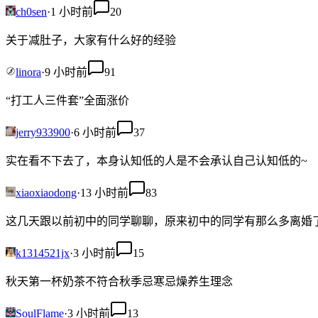
ch0sen
·
1 小时前
20
关于减肚子，大家有什么好的经验
linora
·
9 小时前
91
“打工人三件套”全面涨价
jerry933900
·
6 小时前
37
实在看不下去了，本身认知低的人是不会承认自己认知低的~
xiaoxiaodong
·
13 小时前
83
这几天跟以前初中的同学聊聊，原来初中的同学有那么多离婚
k1314521jx
·
3 小时前
15
秋天第一杯奶茶不符合秋季忌寒忌燥养生理念
SoulFlame
·
3 小时前
13