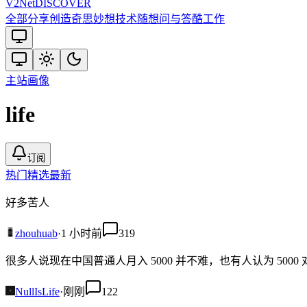
V2
Net
DISCOVER
全部
分享创造
奇思妙想
技术
随想
问与答
酷工作
主站
画像
life
订阅
热门
精选
最新
好多苦人
zhouhuab
·
1 小时前
319
很多人说现在中国普通人月入 5000 并不难，也有人认为 50
NullIsLife
·
刚刚
122