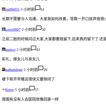
xut09455
·
3 小时前
63
长期不需要与人沟通，大家是如何改善，导致一开口就声音很
Leox0607
·
2 小时前
50
之前二胎的时候问过大家,大家都要我留下,后来真的留下了.还是
kuawo
·
2 小时前
41
彩礼，嫁女儿与卖女儿
nathandoge
·
2 小时前
26
楼下新开早餐店很快又要倒闭了
Rrrrrr
·
5 小时前
57
周围有没有人去医院就像回家一样