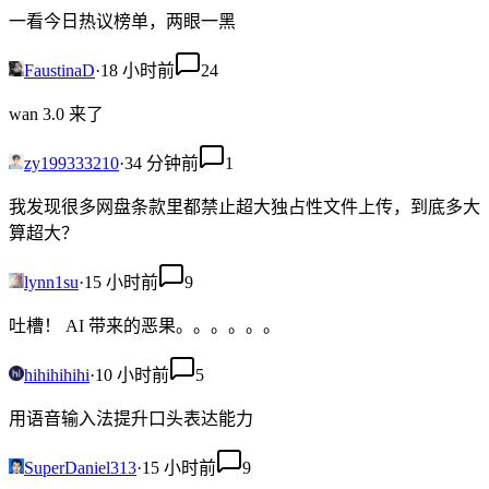
一看今日热议榜单，两眼一黑
FaustinaD
·
18 小时前
24
wan 3.0 来了
zy199333210
·
34 分钟前
1
我发现很多网盘条款里都禁止超大独占性文件上传，到底多大
算超大？
lynn1su
·
15 小时前
9
吐槽！ AI 带来的恶果。。。。。。
hihihihihi
·
10 小时前
5
用语音输入法提升口头表达能力
SuperDaniel313
·
15 小时前
9