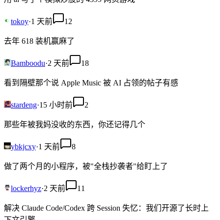
tokoy
·
1 天前
12
去年 618 装机赢麻了
Bamboodu
·
2 天前
18
看到隔壁那个说 Apple Music 被 AI 占领的帖子有感
stardeng
·
15 小时前
2
那些年被我妈没收的东西，你还记得几个
ybkjcxy
·
1 天前
8
做了两个月的小程序，被"全栈抄袭者"给盯上了
lockerhyz
·
2 天前
11
解决 Claude Code/Codex 跨 Session 失忆：我们开源了长时上
下文引擎