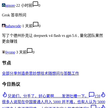
ignore
·
22 小时前
0
Grok 答非所问
hahawode
·
1 天前
0
写了个德州扑克让 deepseek v4 flash vs gpt-5.6 , 量化团队果然
更会赚钱
6yong
·
3 天前
0
节点
全部
分享创造
奇思妙想
技术
随想
问与答
酷工作
今日热议
兄弟们，分手了，好心累啊……发泄吐槽一下。
159
很多人说现在中国普通人月入 5000 并不难，也有人认为 5000