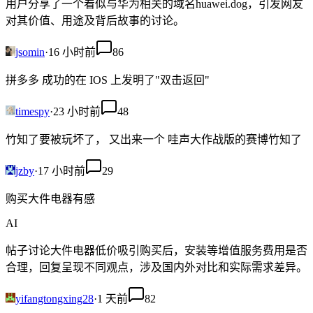
用户分享了一个看似与华为相关的域名huawei.dog，引发网友
对其价值、用途及背后故事的讨论。
jsomin
·
16 小时前
86
拼多多 成功的在 IOS 上发明了"双击返回"
timespy
·
23 小时前
48
竹知了要被玩坏了， 又出来一个 哇声大作战版的赛博竹知了
jzby
·
17 小时前
29
购买大件电器有感
AI
帖子讨论大件电器低价吸引购买后，安装等增值服务费用是否
合理，回复呈现不同观点，涉及国内外对比和实际需求差异。
yifangtongxing28
·
1 天前
82