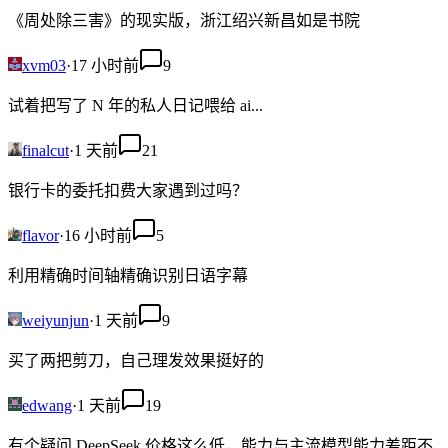
《周处除三害》的现实版，浙江绍兴新昌如是书院
xvm03
·
17 小时前
9
试着把写了 N 年的私人日记喂给 ai...
finalcut
·
1 天前
21
银行卡的委托扣费大家遇到过吗？
flavor
·
16 小时前
5
利用精确时间轴精确识别日语字幕
weiyunjun
·
1 天前
9
买了两把剪刀，自己理发效果挺好的
edwang
·
1 天前
19
有个疑问 DeepSeek 价格这么低，能力与主流模型能力差距不