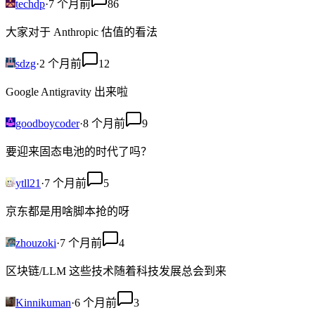
techdp
·
7 个月前
86
大家对于 Anthropic 估值的看法
sdzg
·
2 个月前
12
Google Antigravity 出来啦
goodboycoder
·
8 个月前
9
要迎来固态电池的时代了吗？
ytll21
·
7 个月前
5
京东都是用啥脚本抢的呀
zhouzoki
·
7 个月前
4
区块链/LLM 这些技术随着科技发展总会到来
Kinnikuman
·
6 个月前
3