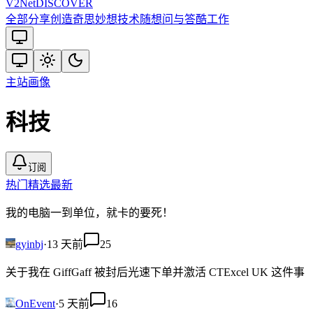
V2
Net
DISCOVER
全部
分享创造
奇思妙想
技术
随想
问与答
酷工作
主站
画像
科技
订阅
热门
精选
最新
我的电脑一到单位，就卡的要死！
gyinbj
·
13 天前
25
关于我在 GiffGaff 被封后光速下单并激活 CTExcel UK 这件事
OnEvent
·
5 天前
16