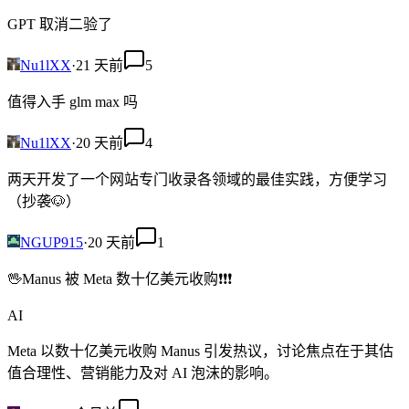
GPT 取消二验了
Nu1lXX
·
21 天前
5
值得入手 glm max 吗
Nu1lXX
·
20 天前
4
两天开发了一个网站专门收录各领域的最佳实践，方便学习
（抄袭🐶）
NGUP915
·
20 天前
1
🖖Manus 被 Meta 数十亿美元收购❗❗❗
AI
Meta 以数十亿美元收购 Manus 引发热议，讨论焦点在于其估
值合理性、营销能力及对 AI 泡沫的影响。