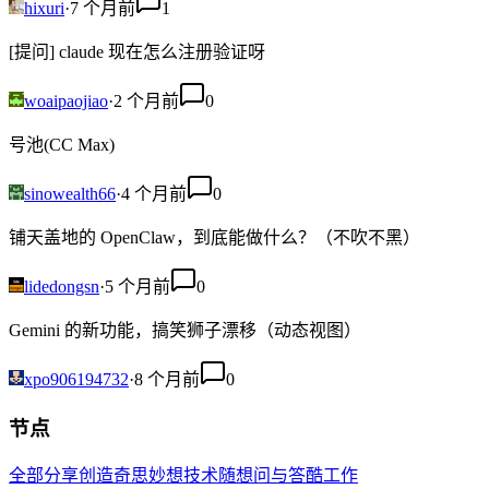
hixuri
·
7 个月前
1
[提问] claude 现在怎么注册验证呀
woaipaojiao
·
2 个月前
0
号池(CC Max)
sinowealth66
·
4 个月前
0
铺天盖地的 OpenClaw，到底能做什么？（不吹不黑）
lidedongsn
·
5 个月前
0
Gemini 的新功能，搞笑狮子漂移（动态视图）
xpo906194732
·
8 个月前
0
节点
全部
分享创造
奇思妙想
技术
随想
问与答
酷工作