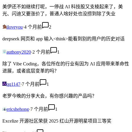
美伊还不如继续打呢，一停战 AI 科技股又支棱起来了，美
光、闪迪又要涨价了，普通人啥好处也没捞到除了失业
iloveyou
·
4 个月前
2
deepseek 网页和 app 输入<think>能看到别的用户的历史对话
authony2020
·
2 个月前
1
除了 Vibe Coding，各位所在的行业有因为 AI 应用带来革命性
进展，或者底层变革的吗？
qq1147
·
7 个月前
1
老罗今晚的分享大会，有你感兴趣的产品吗？
ericshehong
·
7 个月前
1
Excelize 开源社区荣获 2025 红山开源明星项目三等奖