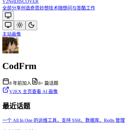
V2
Net
DISCOVER
全部
分享创造
奇思妙想
技术
随想
问与答
酷工作
主站
画像
CodFrm
8 年前
加入
8
+ 篇话题
V2EX 主页
查看 AI 画像
最近话题
一个 All In One 的运维工具，支持 SSH、数据库、Redis 管理