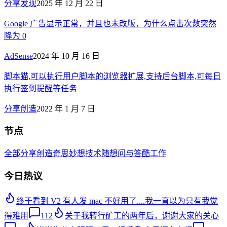
分享发现
2025 年 12 月 22 日
Google 广告显示正常，并且也未改版，为什么点击次数突然
降为 0
AdSense
2024 年 10 月 16 日
脚本猫,可以执行用户脚本的浏览器扩展,支持后台脚本,可每日
执行签到提醒等任务
分享创造
2022 年 1 月 7 日
节点
全部
分享创造
奇思妙想
技术
随想
问与答
酷工作
今日热议
终于看到 V2 有人发 mac 不好用了....我一直以为只有我觉
得难用
112
关于我转行矿工的两年后，谢谢大家的关心