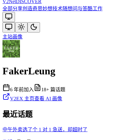
V2
Net
DISCOVER
全部
分享创造
奇思妙想
技术
随想
问与答
酷工作
主站
画像
FakerLeung
6 年前
加入
18
+ 篇话题
V2EX 主页
查看 AI 画像
最近话题
中午外卖选了个 1 对 1 急送，却超时了