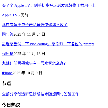
买了个 Apple TV，到手初步把玩后发现好像压根用不上
Apple TV
6 天前
现在咸鱼卖电子产品普通快递都不收了
问与答
2025 年 11 月 24 日
最近想尝试一下 vibe coding，想偷师一下各位的 prompt
程序员
2025 年 11 月 18 日
丸辣！前置摄像头有一层水雾怎么办？
iPhone
2025 年 10 月 9 日
节点
全部
分享创造
奇思妙想
技术
随想
问与答
酷工作
今日热议