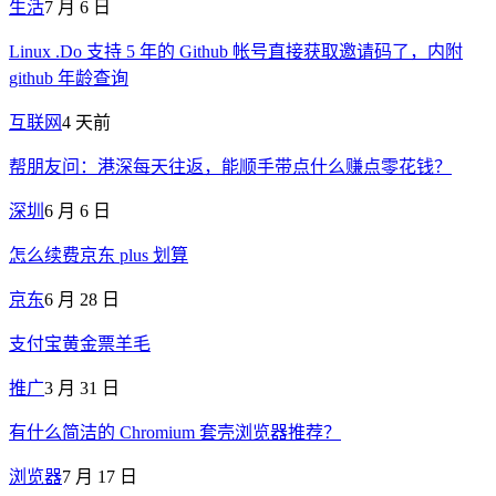
生活
7 月 6 日
Linux .Do 支持 5 年的 Github 帐号直接获取邀请码了，内附
github 年龄查询
互联网
4 天前
帮朋友问：港深每天往返，能顺手带点什么赚点零花钱？
深圳
6 月 6 日
怎么续费京东 plus 划算
京东
6 月 28 日
支付宝黄金票羊毛
推广
3 月 31 日
有什么简洁的 Chromium 套壳浏览器推荐？
浏览器
7 月 17 日