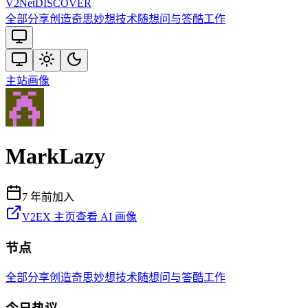
V2
Net
DISCOVER
全部
分享创造
奇思妙想
技术
随想
问与答
酷工作
主站
画像
MarkLazy
7 年前
加入
V2EX 主页
查看 AI 画像
节点
全部
分享创造
奇思妙想
技术
随想
问与答
酷工作