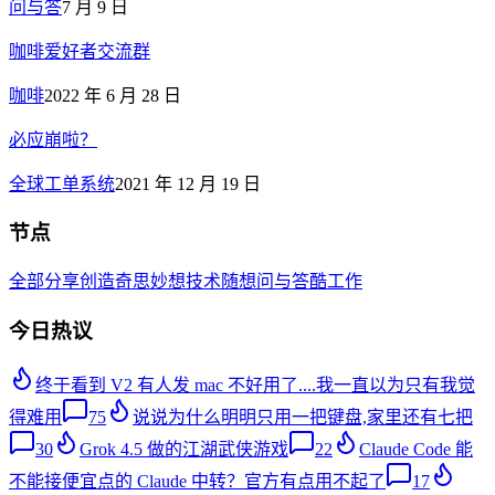
问与答
7 月 9 日
咖啡爱好者交流群
咖啡
2022 年 6 月 28 日
必应崩啦？
全球工单系统
2021 年 12 月 19 日
节点
全部
分享创造
奇思妙想
技术
随想
问与答
酷工作
今日热议
终于看到 V2 有人发 mac 不好用了....我一直以为只有我觉
得难用
75
说说为什么明明只用一把键盘,家里还有七把
30
Grok 4.5 做的江湖武侠游戏
22
Claude Code 能
不能接便宜点的 Claude 中转？官方有点用不起了
17