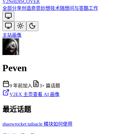
V2
Net
DISCOVER
全部
分享创造
奇思妙想
技术
随想
问与答
酷工作
主站
画像
Peven
9 年前
加入
3
+ 篇话题
V2EX 主页
查看 AI 画像
最近话题
shaowrocket tailsacle 模块如何使用