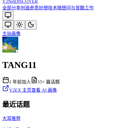
V2
Net
DISCOVER
全部
分享创造
奇思妙想
技术
随想
问与答
酷工作
主站
画像
TANG11
1 年前
加入
15
+ 篇话题
V2EX 主页
查看 AI 画像
最近话题
大耳推荐