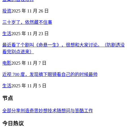
投资
2025 年 11 月 26 日
三十岁了，依然藏不住事
生活
2025 年 11 月 23 日
最近看了个剧叫《命悬一生》，很想和大家讨论。（防剧透没
看完别点进来）
电影
2025 年 11 月 7 日
近视 700 度，发现摘下眼镜看自己的的时候最帅
生活
2025 年 11 月 5 日
节点
全部
分享创造
奇思妙想
技术
随想
问与答
酷工作
今日热议