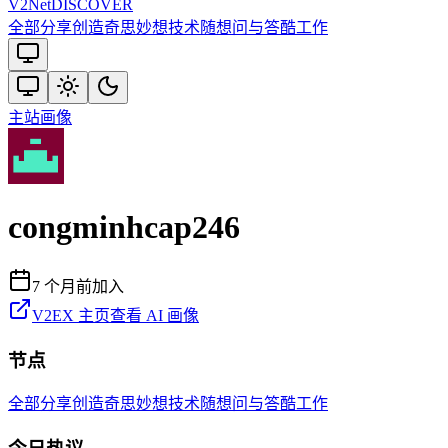
V2
Net
DISCOVER
全部
分享创造
奇思妙想
技术
随想
问与答
酷工作
主站
画像
congminhcap246
7 个月前
加入
V2EX 主页
查看 AI 画像
节点
全部
分享创造
奇思妙想
技术
随想
问与答
酷工作