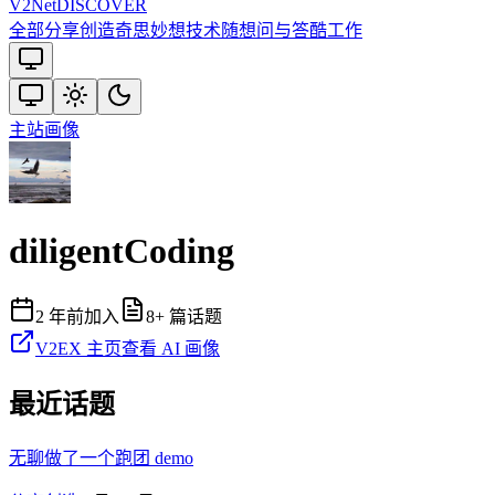
V2
Net
DISCOVER
全部
分享创造
奇思妙想
技术
随想
问与答
酷工作
主站
画像
diligentCoding
2 年前
加入
8
+ 篇话题
V2EX 主页
查看 AI 画像
最近话题
无聊做了一个跑团 demo