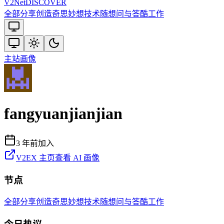
V2
Net
DISCOVER
全部
分享创造
奇思妙想
技术
随想
问与答
酷工作
主站
画像
fangyuanjianjian
3 年前
加入
V2EX 主页
查看 AI 画像
节点
全部
分享创造
奇思妙想
技术
随想
问与答
酷工作