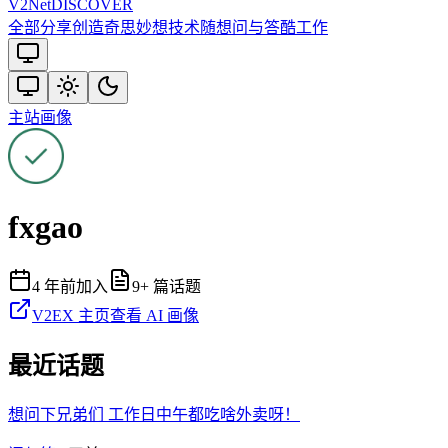
V2
Net
DISCOVER
全部
分享创造
奇思妙想
技术
随想
问与答
酷工作
主站
画像
fxgao
4 年前
加入
9
+ 篇话题
V2EX 主页
查看 AI 画像
最近话题
想问下兄弟们 工作日中午都吃啥外卖呀！