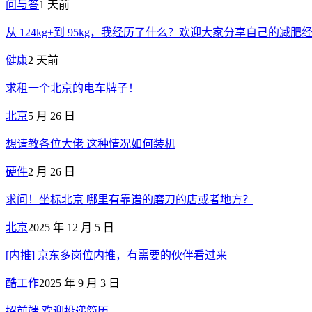
问与答
1 天前
从 124kg+到 95kg，我经历了什么？欢迎大家分享自己的减肥
健康
2 天前
求租一个北京的电车牌子！
北京
5 月 26 日
想请教各位大佬 这种情况如何装机
硬件
2 月 26 日
求问！坐标北京 哪里有靠谱的磨刀的店或者地方？
北京
2025 年 12 月 5 日
[内推] 京东多岗位内推，有需要的伙伴看过来
酷工作
2025 年 9 月 3 日
招前端 欢迎投递简历