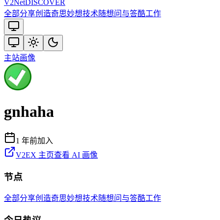
V2
Net
DISCOVER
全部
分享创造
奇思妙想
技术
随想
问与答
酷工作
主站
画像
gnhaha
1 年前
加入
V2EX 主页
查看 AI 画像
节点
全部
分享创造
奇思妙想
技术
随想
问与答
酷工作