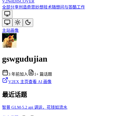
V2
Net
DISCOVER
全部
分享创造
奇思妙想
技术
随想
问与答
酷工作
主站
画像
gswgudujian
3 年前
加入
1
+ 篇话题
V2EX 主页
查看 AI 画像
最近话题
智普 GLM-5.2 api 调运，花钱如流水