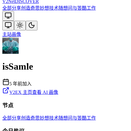
V2
Net
DISCOVER
全部
分享创造
奇思妙想
技术
随想
问与答
酷工作
主站
画像
isSamle
5 年前
加入
V2EX 主页
查看 AI 画像
节点
全部
分享创造
奇思妙想
技术
随想
问与答
酷工作