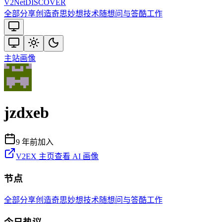
V2
Net
DISCOVER
全部
分享创造
奇思妙想
技术
随想
问与答
酷工作
主站
画像
jzdxeb
9 年前
加入
V2EX 主页
查看 AI 画像
节点
全部
分享创造
奇思妙想
技术
随想
问与答
酷工作