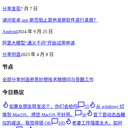
分享发现
7 月 7 日
请问安卓 app 能否阻止其他录屏软件进行录屏？
Android
2024 年 9 月 25 日
阿里大模型“通义千问”开始试用申请
分享创造
2023 年 4 月 8 日
节点
全部
分享创造
奇思妙想
技术
随想
问与答
酷工作
今日热议
如果女朋友转发这个，你们会给吗
55
从 windows 切
换到 MacOS，感觉 MacOS 不好用。
56
尝了尝动态血糖
仪的咸淡，我觉得很 OK
105
老婆工作强度太大，如何