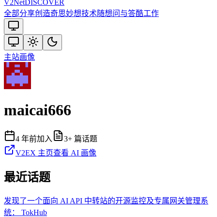
V2
Net
DISCOVER
全部
分享创造
奇思妙想
技术
随想
问与答
酷工作
主站
画像
maicai666
4 年前
加入
3
+ 篇话题
V2EX 主页
查看 AI 画像
最近话题
发现了一个面向 AI API 中转站的开源监控及专属网关管理系
统： TokHub