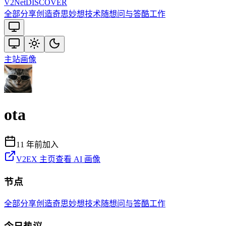
V2
Net
DISCOVER
全部
分享创造
奇思妙想
技术
随想
问与答
酷工作
主站
画像
ota
11 年前
加入
V2EX 主页
查看 AI 画像
节点
全部
分享创造
奇思妙想
技术
随想
问与答
酷工作