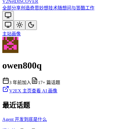
V2
Net
DISCOVER
全部
分享创造
奇思妙想
技术
随想
问与答
酷工作
主站
画像
owen800q
3 年前
加入
17
+ 篇话题
V2EX 主页
查看 AI 画像
最近话题
Agent 开发到底是什么