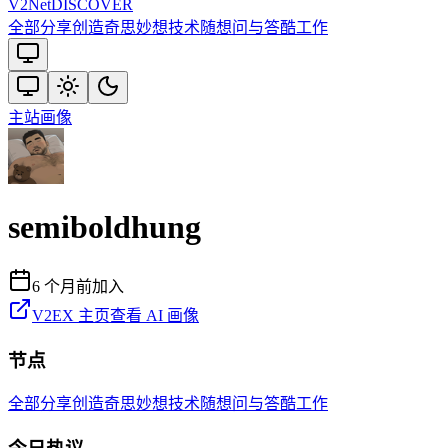
V2
Net
DISCOVER
全部
分享创造
奇思妙想
技术
随想
问与答
酷工作
主站
画像
semiboldhung
6 个月前
加入
V2EX 主页
查看 AI 画像
节点
全部
分享创造
奇思妙想
技术
随想
问与答
酷工作