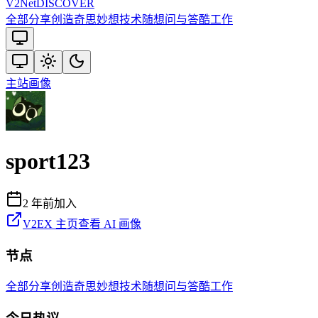
V2
Net
DISCOVER
全部
分享创造
奇思妙想
技术
随想
问与答
酷工作
主站
画像
sport123
2 年前
加入
V2EX 主页
查看 AI 画像
节点
全部
分享创造
奇思妙想
技术
随想
问与答
酷工作