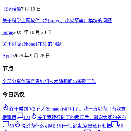
职场话题
7 月 10 日
关于科学上网软件（如 surge、小火箭等）模块的问题
Surge
2025 年 10 月 20 日
关于港版 iPhone17PM 的问题
Apple
2025 年 9 月 26 日
节点
全部
分享创造
奇思妙想
技术
随想
问与答
酷工作
今日热议
终于看到 V2 有人发 mac 不好用了....我一直以为只有我觉
得难用
121
关于我转行矿工的两年后，谢谢大家的关心
50
说说为什么明明只用一把键盘,家里还有七把
66