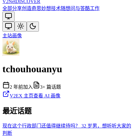
V2
Net
DISCOVER
全部
分享创造
奇思妙想
技术
随想
问与答
酷工作
主站
画像
tchouhouanyu
2 年前
加入
3
+ 篇话题
V2EX 主页
查看 AI 画像
最近话题
现在这个行政部门还值得继续待吗？ 32 岁男，想听听大家的
判断