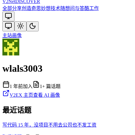
V2
Net
DISCOVER
全部
分享创造
奇思妙想
技术
随想
问与答
酷工作
主站
画像
wlals3003
1 年前
加入
1
+ 篇话题
V2EX 主页
查看 AI 画像
最近话题
写代码 15 年，没项目不用去公司也不发工资