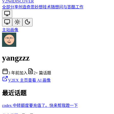
V2
Net
DISCOVER
全部
分享创造
奇思妙想
技术
随想
问与答
酷工作
主站
画像
yangzzz
3 年前
加入
2
+ 篇话题
V2EX 主页
查看 AI 画像
最近话题
codex 中转额度要充值了。快来帮我蹬一下