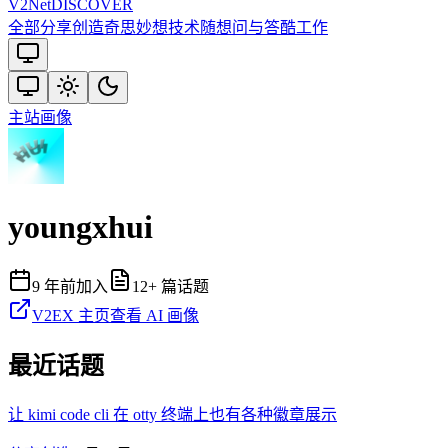
V2
Net
DISCOVER
全部
分享创造
奇思妙想
技术
随想
问与答
酷工作
主站
画像
youngxhui
9 年前
加入
12
+ 篇话题
V2EX 主页
查看 AI 画像
最近话题
让 kimi code cli 在 otty 终端上也有各种徽章展示