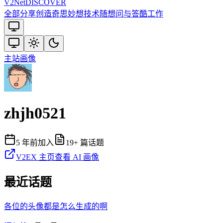
V2
Net
DISCOVER
全部
分享创造
奇思妙想
技术
随想
问与答
酷工作
主站
画像
zhjh0521
5 年前
加入
19
+ 篇话题
V2EX 主页
查看 AI 画像
最近话题
各位的头像都是怎么生成的啊