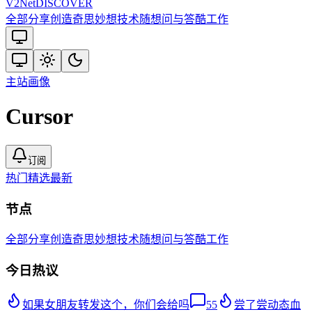
V2
Net
DISCOVER
全部
分享创造
奇思妙想
技术
随想
问与答
酷工作
主站
画像
Cursor
订阅
热门
精选
最新
节点
全部
分享创造
奇思妙想
技术
随想
问与答
酷工作
今日热议
如果女朋友转发这个，你们会给吗
55
尝了尝动态血