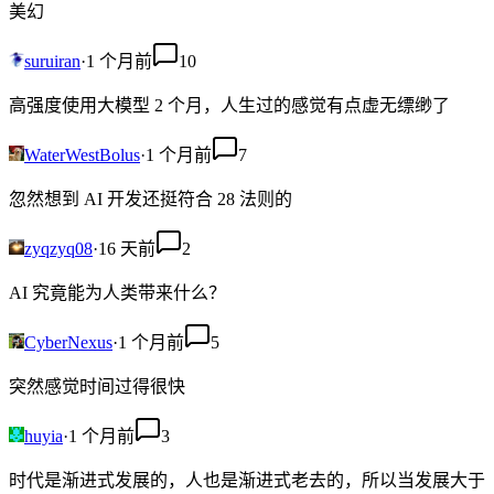
美幻
suruiran
·
1 个月前
10
高强度使用大模型 2 个月，人生过的感觉有点虚无缥缈了
WaterWestBolus
·
1 个月前
7
忽然想到 AI 开发还挺符合 28 法则的
zyqzyq08
·
16 天前
2
AI 究竟能为人类带来什么？
CyberNexus
·
1 个月前
5
突然感觉时间过得很快
huyia
·
1 个月前
3
时代是渐进式发展的，人也是渐进式老去的，所以当发展大于