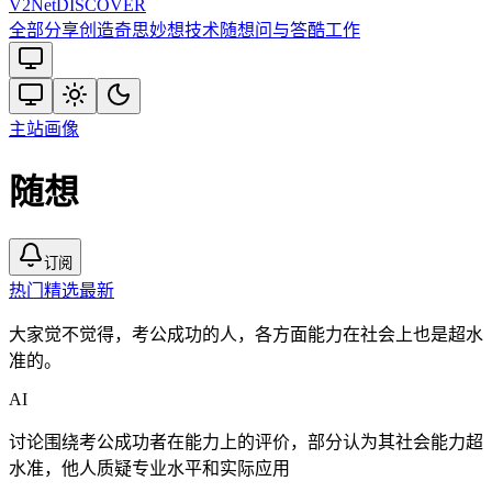
V2
Net
DISCOVER
全部
分享创造
奇思妙想
技术
随想
问与答
酷工作
主站
画像
随想
订阅
热门
精选
最新
大家觉不觉得，考公成功的人，各方面能力在社会上也是超水
准的。
AI
讨论围绕考公成功者在能力上的评价，部分认为其社会能力超
水准，他人质疑专业水平和实际应用