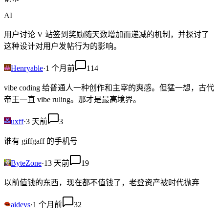
AI
用户讨论 V 站签到奖励随天数增加而递减的机制，并探讨了
这种设计对用户发帖行为的影响。
Henryable
·
1 个月前
114
vibe coding 给普通人一种创作和主宰的爽感。但猛一想，古代
帝王一直 vibe ruling。那才是最高境界。
uxff
·
3 天前
3
谁有 giffgaff 的手机号
ByteZone
·
13 天前
19
以前值钱的东西，现在都不值钱了，老登资产被时代抛弃
aidevs
·
1 个月前
32