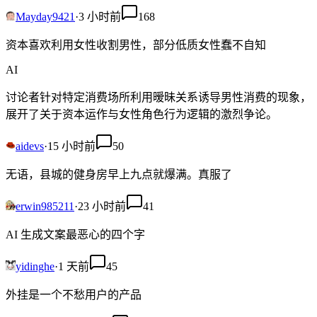
Mayday9421
·
3 小时前
168
资本喜欢利用女性收割男性，部分低质女性蠢不自知
AI
讨论者针对特定消费场所利用暧昧关系诱导男性消费的现象，
展开了关于资本运作与女性角色行为逻辑的激烈争论。
aidevs
·
15 小时前
50
无语，县城的健身房早上九点就爆满。真服了
erwin985211
·
23 小时前
41
AI 生成文案最恶心的四个字
yidinghe
·
1 天前
45
外挂是一个不愁用户的产品