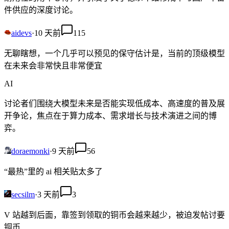
件供应的深度讨论。
aidevs
·
10 天前
115
无聊瞎想，一个几乎可以预见的保守估计是，当前的顶级模型
在未来会非常快且非常便宜
AI
讨论者们围绕大模型未来是否能实现低成本、高速度的普及展
开争论，焦点在于算力成本、需求增长与技术演进之间的博
弈。
doraemonki
·
9 天前
56
“最热”里的 ai 相关贴太多了
secsilm
·
3 天前
3
V 站越到后面，靠签到领取的铜币会越来越少，被迫发帖讨要
铜币