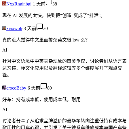
NxxRngjnbgj
·
1 天前
38
现在 AI 发展的太快，快到把“创造”变成了“排泄”。
xiaowoli
·
3 天前
30
真的没人觉得中文里面掺杂英文很 low 么？
AI
针对中文语境中中英夹杂现象的审美争议，讨论者们从语言表
达习惯、梗文化应用以及翻译逻辑等多个维度展开了观点交
锋。
crocoBaby
·
6 天前
80
好车：持有成本低，使用成本低，耐用
AI
讨论者分享了从追求品牌溢价的豪华车转向注重低持有成本与
耐用性的用车心得，并引发了关于德系车维修成本与国产车备