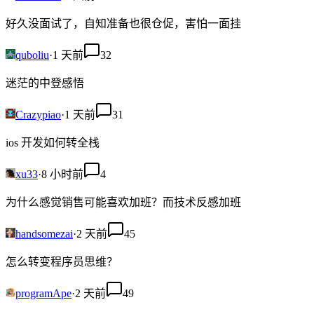
好久没面试了，自知准备也很仓促，害怕一面挂
quboliu
·
1 天前
32
迷茫的中登感悟
Crazypiao
·
1 天前
31
ios 开发如何转全栈
xu33
·
8 小时前
4
为什么感觉销售可能喜欢加班？而技术反感加班
handsomezai
·
2 天前
45
怎么转变程序员思维？
programApe
·
2 天前
49