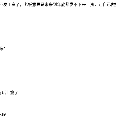
都不发工资了，老板意思是未来到年底都发不下来工资，让自己做
吗？
g 后上瘾了.
入呢