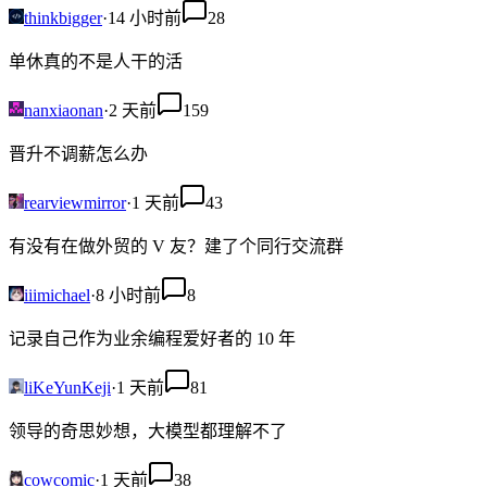
thinkbigger
·
14 小时前
28
单休真的不是人干的活
nanxiaonan
·
2 天前
159
晋升不调薪怎么办
rearviewmirror
·
1 天前
43
有没有在做外贸的 V 友？建了个同行交流群
iiimichael
·
8 小时前
8
记录自己作为业余编程爱好者的 10 年
liKeYunKeji
·
1 天前
81
领导的奇思妙想，大模型都理解不了
cowcomic
·
1 天前
38