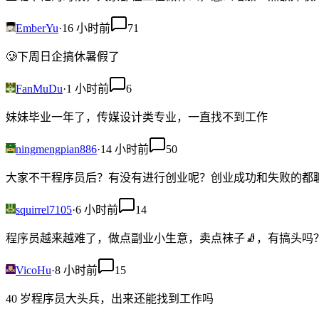
EmberYu
·
16 小时前
71
🥲下周日企搞休暑假了
FanMuDu
·
1 小时前
6
妹妹毕业一年了，传媒设计类专业，一直找不到工作
ningmengpian886
·
14 小时前
50
大家不干程序员后？有没有进行创业呢？创业成功和失败的都
squirrel7105
·
6 小时前
14
程序员越来越难了，做点副业小生意，卖点袜子🧦，有搞头吗
VicoHu
·
8 小时前
15
40 岁程序员大头兵，出来还能找到工作吗