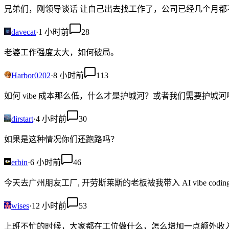
兄弟们，刚领导谈话 让自己出去找工作了，公司已经几个月
davecat
·
1 小时前
28
老婆工作强度太大，如何破局。
Harbor0202
·
8 小时前
113
如何 vibe 成本那么低，什么才是护城河？或者我们需要护城河
dirstart
·
4 小时前
30
如果是这种情况你们还跑路吗？
erbin
·
6 小时前
46
今天去广州朋友工厂, 开劳斯莱斯的老板被我带入 AI vibe codin
wises
·
12 小时前
53
上班不忙的时候，大家都在工位做什么，怎么增加一点额外收