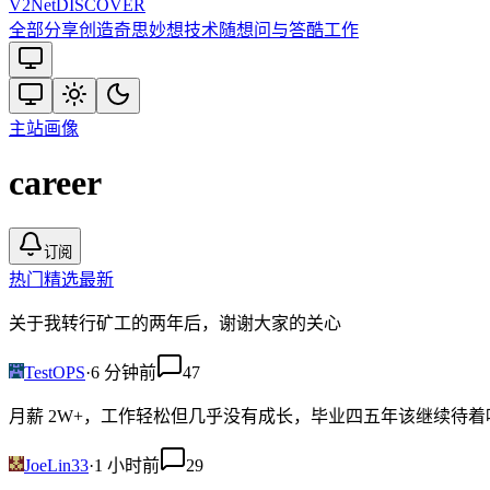
V2
Net
DISCOVER
全部
分享创造
奇思妙想
技术
随想
问与答
酷工作
主站
画像
career
订阅
热门
精选
最新
关于我转行矿工的两年后，谢谢大家的关心
TestOPS
·
6 分钟前
47
月薪 2W+，工作轻松但几乎没有成长，毕业四五年该继续待着
JoeLin33
·
1 小时前
29