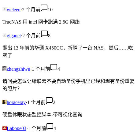
weleen
·
2 个月前
10
TrueNAS 用 intel 网卡跑满 2.5G 网络
giganet
·
2 个月前
8
翻出 13 年前的华硕 X450CC，折腾了一台 NAS，然后……吃
灰了
zhangzhiwu
·
1 个月前
4
请问要怎么让绿联云不要自动备份手机里已经和现有备份重复
的照片？
horaceray
·
1 个月前
2
硬盘休眠状态监控脚本-带可视化查询
Labope03
·
1 个月前
4