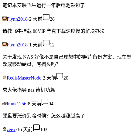
笔记本安装飞牛运行一年后电池鼓包了
Flynn2018
·
2 天前
28
请教飞牛挂载 88VIP 夸克下载速度慢的解决办法
Flynn2018
·
1 天前
12
关于发现 NAS 好像不是自己理想中的照片备份方案，现在想
改成移动硬盘，有搞头吗？
RedisMasterNode
·
2 天前
20
求大佬指导 nas 待机功耗
frank1256
·
8 天前
94
硬盘要涨价到啥时候？怎么越涨越高了
zeex
·
16 天前
103