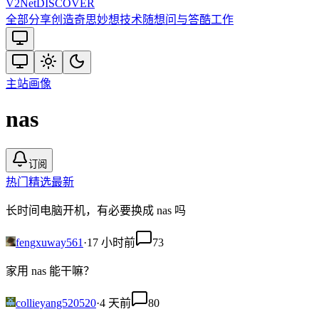
V2
Net
DISCOVER
全部
分享创造
奇思妙想
技术
随想
问与答
酷工作
主站
画像
nas
订阅
热门
精选
最新
长时间电脑开机，有必要换成 nas 吗
fengxuway561
·
17 小时前
73
家用 nas 能干嘛？
collieyang520520
·
4 天前
80