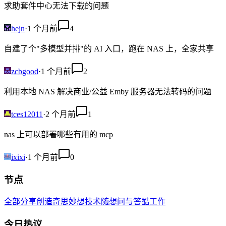
求助套件中心无法下载的问题
hejn
·
1 个月前
4
自建了个"多模型并排"的 AI 入口，跑在 NAS 上，全家共享
zcbgood
·
1 个月前
2
利用本地 NAS 解决商业/公益 Emby 服务器无法转码的问题
tces12011
·
2 个月前
1
nas 上可以部署哪些有用的 mcp
ixixi
·
1 个月前
0
节点
全部
分享创造
奇思妙想
技术
随想
问与答
酷工作
今日热议