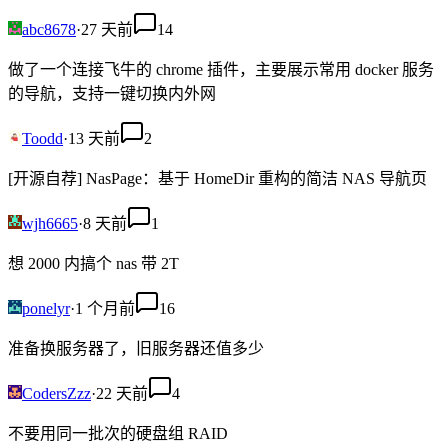
abc8678
·
27 天前
14
做了一个连接飞牛的 chrome 插件，主要展示常用 docker 服务
的导航，支持一键切换内外网
Toodd
·
13 天前
2
[开源自荐] NasPage：基于 HomeDir 重构的简洁 NAS 导航页
wjh6665
·
8 天前
1
想 2000 内搞个 nas 带 2T
ponelyr
·
1 个月前
16
准备换服务器了，旧服务器还值多少
CodersZzz
·
22 天前
4
不要用同一批次的硬盘组 RAID