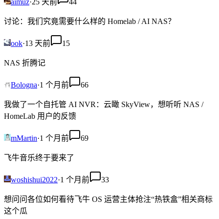
aimuz
·
25 天前
44
讨论：我们究竟需要什么样的 Homelab / AI NAS？
ook
·
13 天前
15
NAS 折腾记
Bologna
·
1 个月前
66
我做了一个自托管 AI NVR：云瞰 SkyView，想听听 NAS /
HomeLab 用户的反馈
mMartin
·
1 个月前
69
飞牛音乐终于要来了
woshishui2022
·
1 个月前
33
想问问各位如何看待飞牛 OS 运营主体抢注“热铁盒”相关商标
这个瓜