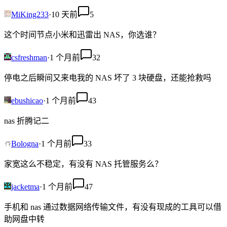
MiKing233
·
10 天前
5
这个时间节点小米和迅雷出 NAS，你选谁？
csfreshman
·
1 个月前
32
停电之后瞬间又来电我的 NAS 坏了 3 块硬盘，还能抢救吗
ebushicao
·
1 个月前
43
nas 折腾记二
Bologna
·
1 个月前
33
家宽这么不稳定，有没有 NAS 托管服务么？
jacketma
·
1 个月前
47
手机和 nas 通过数据网络传输文件，有没有现成的工具可以借
助网盘中转