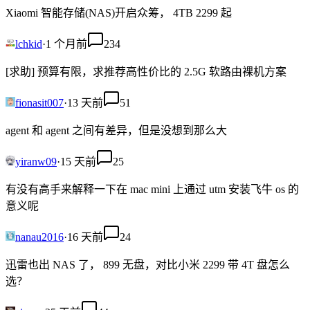
Xiaomi 智能存储(NAS)开启众筹， 4TB 2299 起
lchkid
·
1 个月前
234
[求助] 预算有限，求推荐高性价比的 2.5G 软路由裸机方案
fionasit007
·
13 天前
51
agent 和 agent 之间有差异，但是没想到那么大
yiranw09
·
15 天前
25
有没有高手来解释一下在 mac mini 上通过 utm 安装飞牛 os 的
意义呢
nanau2016
·
16 天前
24
迅雷也出 NAS 了， 899 无盘，对比小米 2299 带 4T 盘怎么
选？