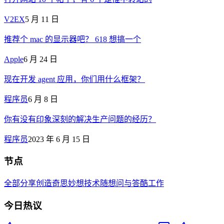
V2EX
5 月 11 日
推荐个 mac 的显示器吧？ 618 想搞一个
Apple
6 月 24 日
现在开发 agent 应用，你们用什么框架？
程序员
6 月 8 日
你有没有印象深刻的解决生产问题的经历？
程序员
2023 年 6 月 15 日
节点
全部
分享创造
奇思妙想
技术
随想
问与答
酷工作
今日热议