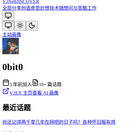
V2
Net
DISCOVER
全部
分享创造
奇思妙想
技术
随想
问与答
酷工作
主站
画像
0bit0
3 年前
加入
10
+ 篇话题
V2EX 主页
查看 AI 画像
最近话题
你还记得两千零几年在网吧的日子吗？各种怀旧服有感