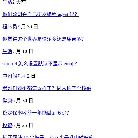
生活
2 天前
你们公司会自己研发编程 agent 吗？
程序员
7 月 30 日
你觉得这个世界是快乐多还是痛苦多？
生活
7 月 10 日
squirrel 怎么设置默认不显示 emoji？
中州韻
7 月 2 日
老哥们颈椎都怎么样了？周末拍了个核磁
健康
6 月 30 日
稳定保本收益一年能做到多少？
投资
6 月 25 日
打开网站 10 个帖子，有 6 个是推中转站的