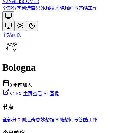
V2
Net
DISCOVER
全部
分享创造
奇思妙想
技术
随想
问与答
酷工作
主站
画像
Bologna
3 年前
加入
V2EX 主页
查看 AI 画像
节点
全部
分享创造
奇思妙想
技术
随想
问与答
酷工作