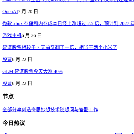
OpenAI
7 月 20 日
微软 xbox 存储和内存成本已经上涨超过 2.5 倍，预计到 202
游戏主机
6 月 26 日
智谱股票相较于 7 天前又翻了一倍，相当于两个小米了
股票
6 月 22 日
GLM 智谱股票今天大涨 40%
股票
6 月 22 日
节点
全部
分享创造
奇思妙想
技术
随想
问与答
酷工作
今日热议