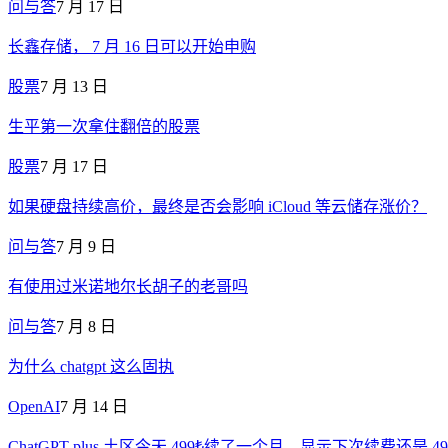
问与答
7 月 17 日
长鑫存储， 7 月 16 日可以开始申购
股票
7 月 13 日
生平第一次拿住翻倍的股票
股票
7 月 17 日
如果硬盘持续高价，最终是否会影响 iCloud 等云储存涨价？
问与答
7 月 9 日
有使用过米诺地尔长胡子的老哥吗
问与答
7 月 8 日
为什么 chatgpt 这么固执
OpenAI
7 月 14 日
ChatGPT plus 土区今天 499₺续了一个月，显示下次续费还是 49