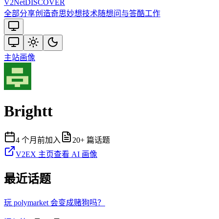
V2
Net
DISCOVER
全部
分享创造
奇思妙想
技术
随想
问与答
酷工作
主站
画像
Brightt
4 个月前
加入
20
+ 篇话题
V2EX 主页
查看 AI 画像
最近话题
玩 polymarket 会变成赌狗吗？