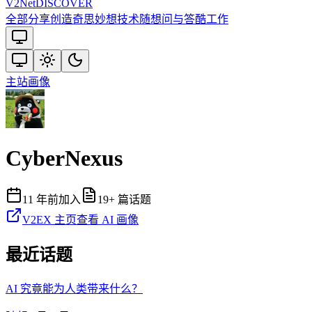
V2
Net
DISCOVER
全部
分享创造
奇思妙想
技术
随想
问与答
酷工作
主站
画像
CyberNexus
11 年前
加入
19
+ 篇话题
V2EX 主页
查看 AI 画像
最近话题
AI 究竟能为人类带来什么？