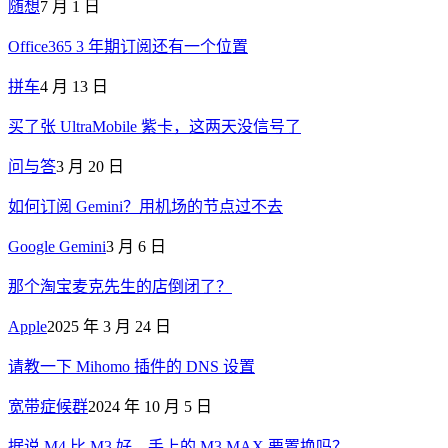
随想
7 月 1 日
Office365 3 年期订阅还有一个位置
拼车
4 月 13 日
买了张 UltraMobile 紫卡，这两天没信号了
问与答
3 月 20 日
如何订阅 Gemini？用机场的节点过不去
Google Gemini
3 月 6 日
那个淘宝麦克先生的店倒闭了？
Apple
2025 年 3 月 24 日
请教一下 Mihomo 插件的 DNS 设置
宽带症候群
2024 年 10 月 5 日
据说 M4 比 M3 好，手上的 M3 MAX 要置换吗？