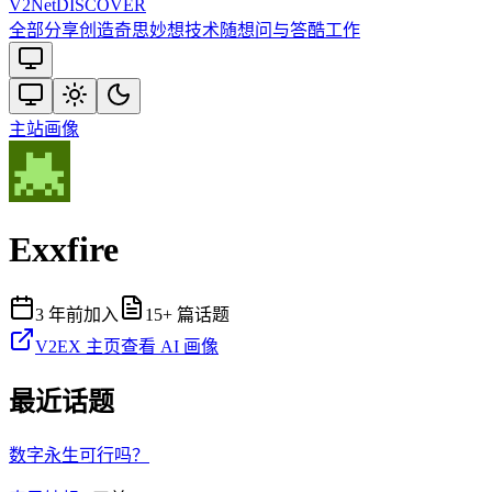
V2
Net
DISCOVER
全部
分享创造
奇思妙想
技术
随想
问与答
酷工作
主站
画像
Exxfire
3 年前
加入
15
+ 篇话题
V2EX 主页
查看 AI 画像
最近话题
数字永生可行吗？