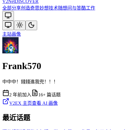
V2
Net
DISCOVER
全部
分享创造
奇思妙想
技术
随想
问与答
酷工作
主站
画像
Frank570
中中中！錢錢進我兜！！！
2 年前
加入
16
+ 篇话题
V2EX 主页
查看 AI 画像
最近话题