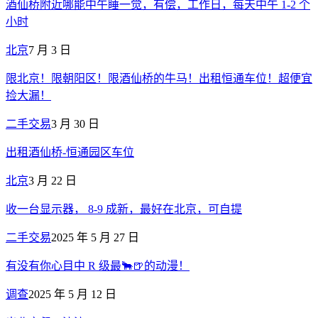
酒仙桥附近哪能中午睡一觉，有偿，工作日，每天中午 1-2 个
小时
北京
7 月 3 日
限北京！限朝阳区！限酒仙桥的牛马！出租恒通车位！超便宜
捡大漏！
二手交易
3 月 30 日
出租酒仙桥-恒通园区车位
北京
3 月 22 日
收一台显示器， 8-9 成新，最好在北京，可自提
二手交易
2025 年 5 月 27 日
有没有你心目中 R 级最🐂🍺的动漫！
调查
2025 年 5 月 12 日