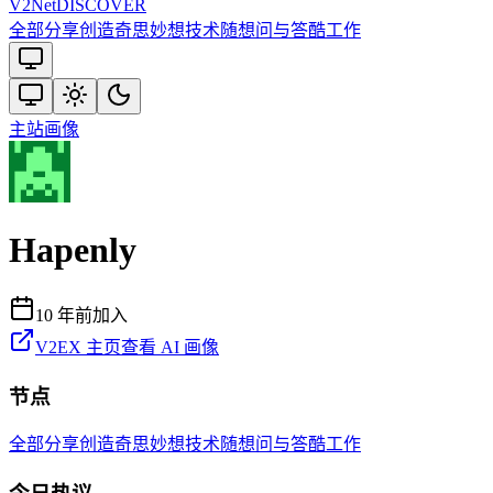
V2
Net
DISCOVER
全部
分享创造
奇思妙想
技术
随想
问与答
酷工作
主站
画像
Hapenly
10 年前
加入
V2EX 主页
查看 AI 画像
节点
全部
分享创造
奇思妙想
技术
随想
问与答
酷工作