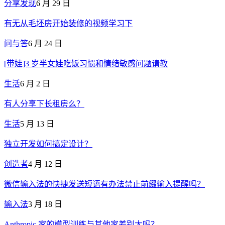
分享发现
6 月 29 日
有无从毛坯房开始装修的视频学习下
问与答
6 月 24 日
[带娃]3 岁半女娃吃饭习惯和情绪敏感问题请教
生活
6 月 2 日
有人分享下长租房么？
生活
5 月 13 日
独立开发如何搞定设计？
创造者
4 月 12 日
微信输入法的快捷发送短语有办法禁止前缀输入提醒吗？
输入法
3 月 18 日
Anthropic 家的模型训练与其他家差别大吗？