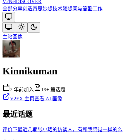
V2
Net
DISCOVER
全部
分享创造
奇思妙想
技术
随想
问与答
酷工作
主站
画像
Kinnikuman
2 年前
加入
19
+ 篇话题
V2EX 主页
查看 AI 画像
最近话题
评价下最近几期张小珺的访谈人，有和我感觉一样的么