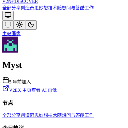
V2
Net
DISCOVER
全部
分享创造
奇思妙想
技术
随想
问与答
酷工作
主站
画像
Myst
5 年前
加入
V2EX 主页
查看 AI 画像
节点
全部
分享创造
奇思妙想
技术
随想
问与答
酷工作