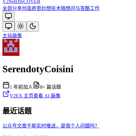
V2
Net
DISCOVER
全部
分享创造
奇思妙想
技术
随想
问与答
酷工作
主站
画像
SerendotyCoisini
1 年前
加入
8
+ 篇话题
V2EX 主页
查看 AI 画像
最近话题
公众号文章不能实时推送，是我个人问题吗？