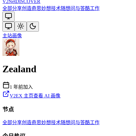
V2
Net
DISCOVER
全部
分享创造
奇思妙想
技术
随想
问与答
酷工作
主站
画像
Zealand
1 年前
加入
V2EX 主页
查看 AI 画像
节点
全部
分享创造
奇思妙想
技术
随想
问与答
酷工作