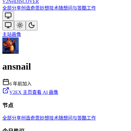
V2
Net
DISCOVER
全部
分享创造
奇思妙想
技术
随想
问与答
酷工作
主站
画像
ansnail
6 年前
加入
V2EX 主页
查看 AI 画像
节点
全部
分享创造
奇思妙想
技术
随想
问与答
酷工作