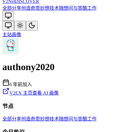
V2
Net
DISCOVER
全部
分享创造
奇思妙想
技术
随想
问与答
酷工作
主站
画像
authony2020
6 年前
加入
V2EX 主页
查看 AI 画像
节点
全部
分享创造
奇思妙想
技术
随想
问与答
酷工作