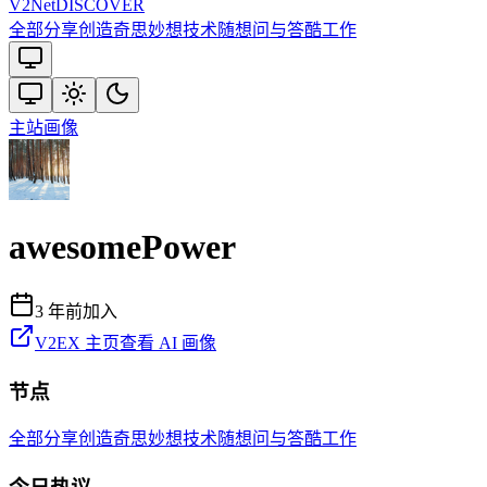
V2
Net
DISCOVER
全部
分享创造
奇思妙想
技术
随想
问与答
酷工作
主站
画像
awesomePower
3 年前
加入
V2EX 主页
查看 AI 画像
节点
全部
分享创造
奇思妙想
技术
随想
问与答
酷工作