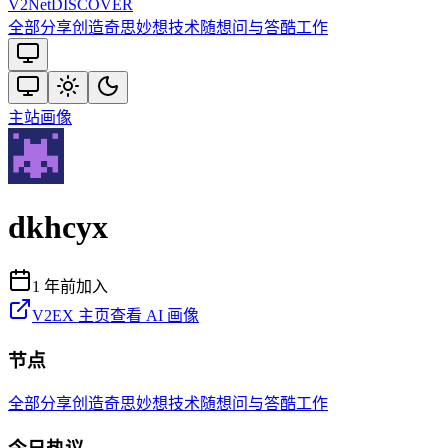
V2
Net
DISCOVER
全部
分享创造
奇思妙想
技术
随想
问与答
酷工作
主站
画像
dkhcyx
1 年前
加入
V2EX 主页
查看 AI 画像
节点
全部
分享创造
奇思妙想
技术
随想
问与答
酷工作