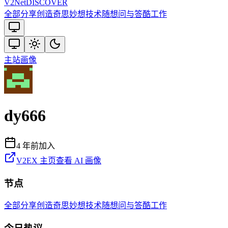
V2
Net
DISCOVER
全部
分享创造
奇思妙想
技术
随想
问与答
酷工作
主站
画像
dy666
4 年前
加入
V2EX 主页
查看 AI 画像
节点
全部
分享创造
奇思妙想
技术
随想
问与答
酷工作