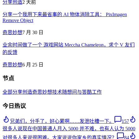
分享创造
2 天前
分享一个我用下来最省事的 AI 物体消除工具： PixImagen
Remove Object
奇思妙想
7 月 30 日
业余时间做了一个 游戏网站 Meccha Chameleon，求个 V 友们
的反馈
奇思妙想
6 月 25 日
节点
全部
分享创造
奇思妙想
技术
随想
问与答
酷工作
今日热议
兄弟们，分手了，好心累啊……发泄吐槽一下。
157
很多人说现在中国普通人月入 5000 并不难，也有人认为 5000
对很多人来说很困难。大家说说你家乡的真实情况？
84