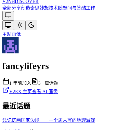
V2
Net
DISCOVER
全部
分享创造
奇思妙想
技术
随想
问与答
酷工作
主站
画像
fancylifeyrs
1 年前
加入
3
+ 篇话题
V2EX 主页
查看 AI 画像
最近话题
凭记忆画国家边境——一个周末写的地理游戏