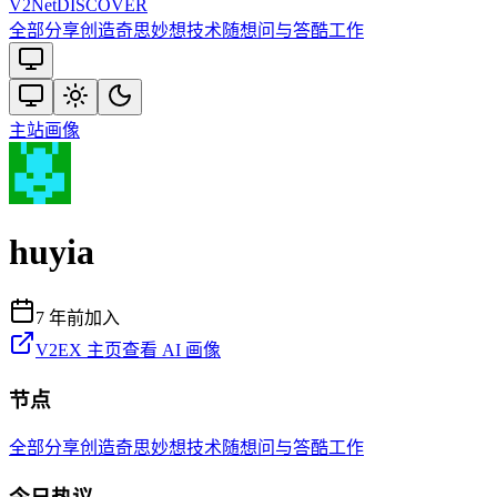
V2
Net
DISCOVER
全部
分享创造
奇思妙想
技术
随想
问与答
酷工作
主站
画像
huyia
7 年前
加入
V2EX 主页
查看 AI 画像
节点
全部
分享创造
奇思妙想
技术
随想
问与答
酷工作