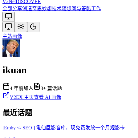
V2
Net
DISCOVER
全部
分享创造
奇思妙想
技术
随想
问与答
酷工作
主站
画像
ikuan
4 年前
加入
3
+ 篇话题
V2EX 主页
查看 AI 画像
最近话题
[Emby <- SEO ] 龟仙屋影音库，现免费发放一个月观影卡