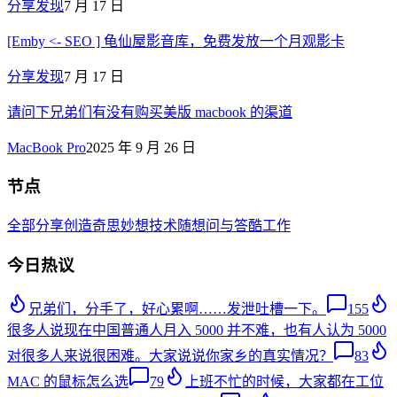
分享发现
7 月 17 日
[Emby <- SEO ] 龟仙屋影音库，免费发放一个月观影卡
分享发现
7 月 17 日
请问下兄弟们有没有购买美版 macbook 的渠道
MacBook Pro
2025 年 9 月 26 日
节点
全部
分享创造
奇思妙想
技术
随想
问与答
酷工作
今日热议
兄弟们，分手了，好心累啊……发泄吐槽一下。
155
很多人说现在中国普通人月入 5000 并不难，也有人认为 5000
对很多人来说很困难。大家说说你家乡的真实情况？
83
MAC 的鼠标怎么选
79
上班不忙的时候，大家都在工位